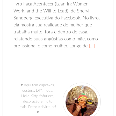
livro Faça Acontecer (Lean In: Women,
Work, and the Will to Lead), de Sheryl
Sandberg, executiva do Facebook. No livro,
ela mostra sua realidade de mulher que
trabalha muito, fora e dentro de casa,
relatando suas angústias como mãe, como
profissional e como mulher. Longe de
[…]
♥ Aqui tem cupcakes,
costura, DIY, moda,
Hello Kitty, fofurices,
decoração e muito
mais. Entre e divirta-se!
♥