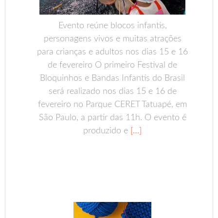
Evento reúne blocos infantis,
personagens vivos e muitas atrações
para crianças e adultos nos dias 15 e 16
de fevereiro O primeiro Festival de
Bloquinhos e Bandas Infantis do Brasil
será realizado nos dias 15 e 16 de
fevereiro no Parque CERET Tatuapé, em
São Paulo, a partir das 11h. O evento é
produzido e
[…]