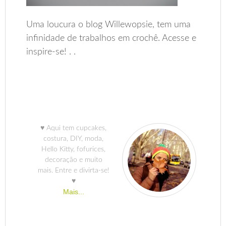
Uma loucura o blog Willewopsie, tem uma
infinidade de trabalhos em crochê. Acesse e
inspire-se! . .
♥ Aqui tem cupcakes,
costura, DIY, moda,
Hello Kitty, fofurices,
decoração e muito
mais. Entre e divirta-se!
♥
Mais...