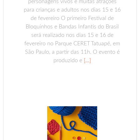
personagens vivos e muitas atrações
para crianças e adultos nos dias 15 e 16
de fevereiro O primeiro Festival de
Bloquinhos e Bandas Infantis do Brasil
será realizado nos dias 15 e 16 de
fevereiro no Parque CERET Tatuapé, em
São Paulo, a partir das 11h. O evento é
produzido e
[…]