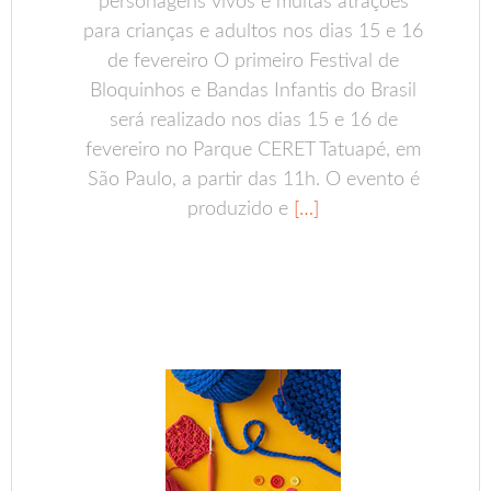
personagens vivos e muitas atrações
para crianças e adultos nos dias 15 e 16
de fevereiro O primeiro Festival de
Bloquinhos e Bandas Infantis do Brasil
será realizado nos dias 15 e 16 de
fevereiro no Parque CERET Tatuapé, em
São Paulo, a partir das 11h. O evento é
produzido e
[…]