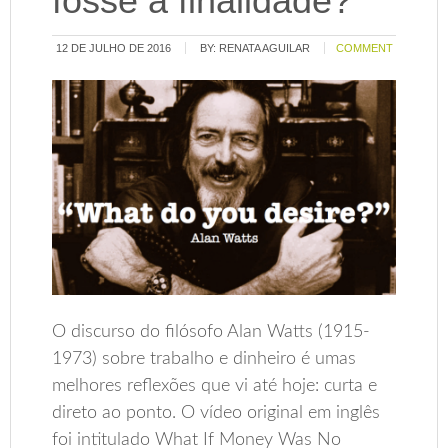
fosse a finalidade?
12 DE JULHO DE 2016
BY:
RENATA AGUILAR
COMMENT
O discurso do filósofo Alan Watts (1915-
1973) sobre trabalho e dinheiro é umas
melhores reflexões que vi até hoje: curta e
direto ao ponto. O vídeo original em inglês
foi intitulado What If Money Was No