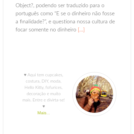
Object?, podendo ser traduzido para o
português como “E se o dinheiro não fosse
a finalidade?”, e questiona nossa cultura de
focar somente no dinheiro
[…]
♥ Aqui tem cupcakes,
costura, DIY, moda,
Hello Kitty, fofurices,
decoração e muito
mais. Entre e divirta-se!
♥
Mais...