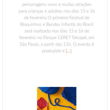
personagens vivos e muitas atrações
para crianças e adultos nos dias 15 e 16
de fevereiro O primeiro Festival de
Bloquinhos e Bandas Infantis do Brasil
será realizado nos dias 15 e 16 de
fevereiro no Parque CERET Tatuapé, em
São Paulo, a partir das 11h. O evento é
produzido e
[…]