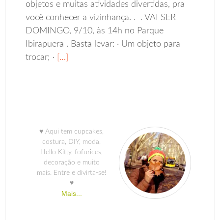
objetos e muitas atividades divertidas, pra
você conhecer a vizinhança. . . VAI SER
DOMINGO, 9/10, às 14h no Parque
Ibirapuera . Basta levar: · Um objeto para
trocar; ·
[…]
♥ Aqui tem cupcakes,
costura, DIY, moda,
Hello Kitty, fofurices,
decoração e muito
mais. Entre e divirta-se!
♥
Mais...