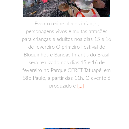
Evento reúne blocos infantis,
personagens vivos e muitas atrações
para crianças e adultos nos dias 15 e 16
de fevereiro O primeiro Festival de
Bloquinhos e Bandas Infantis do Brasil
será realizado nos dias 15 e 16 de
fevereiro no Parque CERET Tatuapé, em
São Paulo, a partir das 11h. O evento é
produzido e
[…]