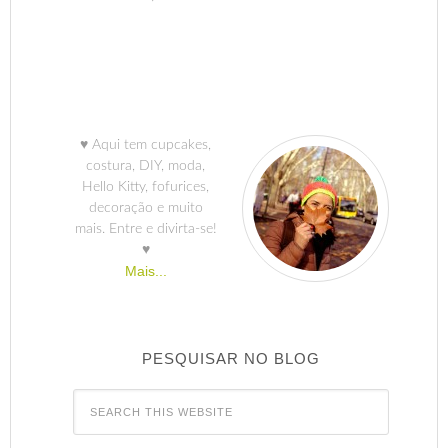
♥ Aqui tem cupcakes,
costura, DIY, moda,
Hello Kitty, fofurices,
decoração e muito
mais. Entre e divirta-se!
♥
Mais...
PESQUISAR NO BLOG