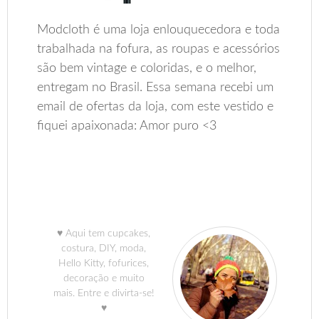
Modcloth é uma loja enlouquecedora e toda
trabalhada na fofura, as roupas e acessórios
são bem vintage e coloridas, e o melhor,
entregam no Brasil. Essa semana recebi um
email de ofertas da loja, com este vestido e
fiquei apaixonada: Amor puro <3
♥ Aqui tem cupcakes,
costura, DIY, moda,
Hello Kitty, fofurices,
decoração e muito
mais. Entre e divirta-se!
♥