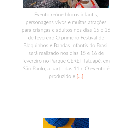
Evento reúne blocos infantis,
personagens vivos e muitas atrações
para crianças e adultos nos dias 15 e 16
de fevereiro O primeiro Festival de
Bloquinhos e Bandas Infantis do Brasil
será realizado nos dias 15 e 16 de
fevereiro no Parque CERET Tatuapé, em
São Paulo, a partir das 11h. O evento é
produzido e
[…]