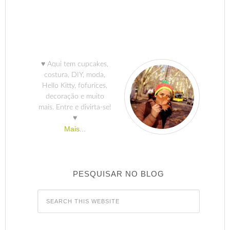
♥ Aqui tem cupcakes,
costura, DIY, moda,
Hello Kitty, fofurices,
decoração e muito
mais. Entre e divirta-se!
♥
Mais...
PESQUISAR NO BLOG