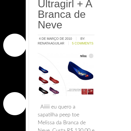
Ultragirl + A
Branca de
Neve
4 DE MARÇO DE 2010
BY:
RENATA AGUILAR
5 COMMENTS
Aiiiii eu quero a
sapatilha peep toe
Melissa da Branca de
Neve. Custa R$ 130,00 e