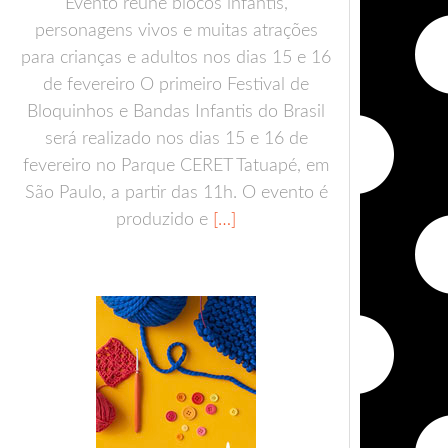
Evento reúne blocos infantis,
personagens vivos e muitas atrações
para crianças e adultos nos dias 15 e 16
de fevereiro O primeiro Festival de
Bloquinhos e Bandas Infantis do Brasil
será realizado nos dias 15 e 16 de
fevereiro no Parque CERET Tatuapé, em
São Paulo, a partir das 11h. O evento é
produzido e
[…]