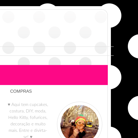
COMPRAS
♥ Aqui tem cupcakes,
costura, DIY, moda,
Hello Kitty, fofurices,
decoração e muito
mais. Entre e divirta-
se! ♥