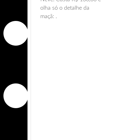
olha só o detalhe da
maçã: .