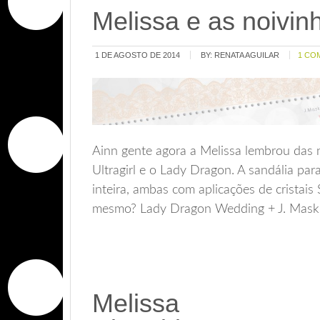
Melissa e as noivin
1 DE AGOSTO DE 2014
BY:
RENATA AGUILAR
1 CO
Ainn gente agora a Melissa lembrou das 
Ultragirl e o Lady Dragon. A sandália par
inteira, ambas com aplicações de cristais
mesmo? Lady Dragon Wedding + J. Mask
Melissa