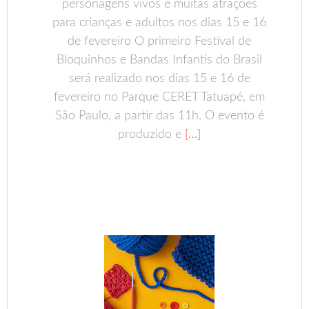
personagens vivos e muitas atrações
para crianças e adultos nos dias 15 e 16
de fevereiro O primeiro Festival de
Bloquinhos e Bandas Infantis do Brasil
será realizado nos dias 15 e 16 de
fevereiro no Parque CERET Tatuapé, em
São Paulo, a partir das 11h. O evento é
produzido e
[…]