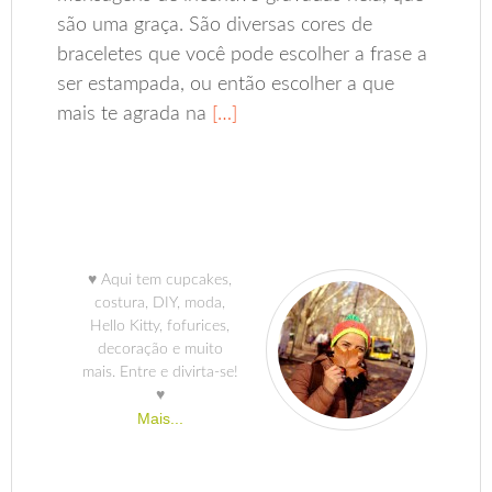
são uma graça. São diversas cores de
braceletes que você pode escolher a frase a
ser estampada, ou então escolher a que
mais te agrada na
[…]
♥ Aqui tem cupcakes,
costura, DIY, moda,
Hello Kitty, fofurices,
decoração e muito
mais. Entre e divirta-se!
♥
Mais...