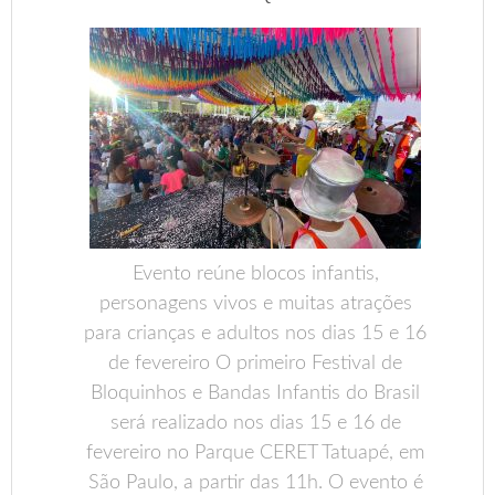
Evento reúne blocos infantis,
personagens vivos e muitas atrações
para crianças e adultos nos dias 15 e 16
de fevereiro O primeiro Festival de
Bloquinhos e Bandas Infantis do Brasil
será realizado nos dias 15 e 16 de
fevereiro no Parque CERET Tatuapé, em
São Paulo, a partir das 11h. O evento é