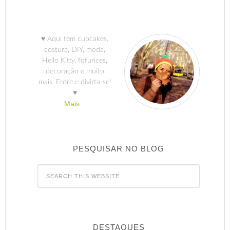
♥ Aqui tem cupcakes,
costura, DIY, moda,
Hello Kitty, fofurices,
decoração e muito
mais. Entre e divirta-se!
♥
Mais...
PESQUISAR NO BLOG
DESTAQUES