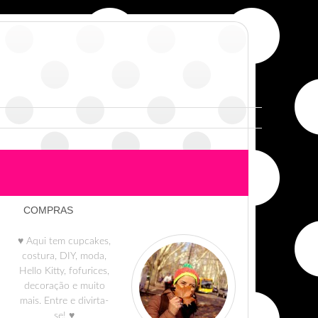
COMPRAS
♥ Aqui tem cupcakes,
costura, DIY, moda,
Hello Kitty, fofurices,
decoração e muito
mais. Entre e divirta-
se! ♥