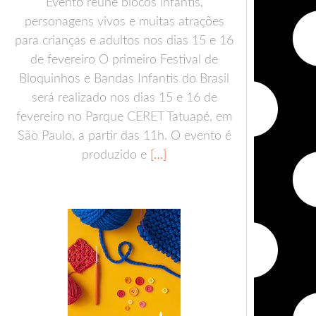
Evento reúne blocos infantis,
personagens vivos e muitas atrações
para crianças e adultos nos dias 15 e 16
de fevereiro O primeiro Festival de
Bloquinhos e Bandas Infantis do Brasil
será realizado nos dias 15 e 16 de
fevereiro no Parque CERET Tatuapé, em
São Paulo, a partir das 11h. O evento é
produzido e
[…]