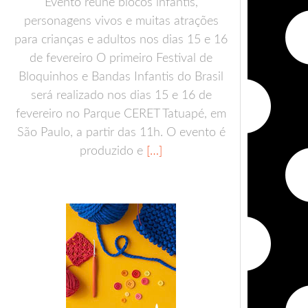
Evento reúne blocos infantis,
personagens vivos e muitas atrações
para crianças e adultos nos dias 15 e 16
de fevereiro O primeiro Festival de
Bloquinhos e Bandas Infantis do Brasil
será realizado nos dias 15 e 16 de
fevereiro no Parque CERET Tatuapé, em
São Paulo, a partir das 11h. O evento é
produzido e
[…]