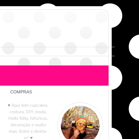
COMPRAS
♥ Aqui tem cupcakes,
costura, DIY, moda,
Hello Kitty, fofurices,
decoração e muito
mais. Entre e divirta-
se! ♥