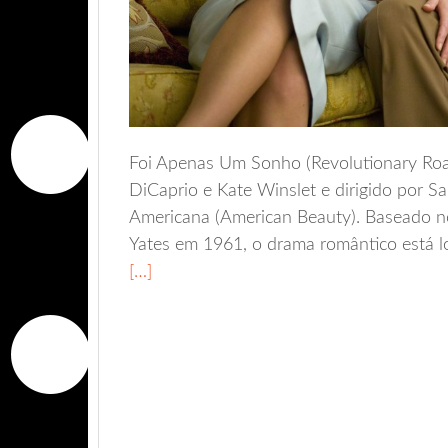
Foi Apenas Um Sonho (Revolutionary Road
DiCaprio e Kate Winslet e dirigido por
Americana (American Beauty). Baseado no 
Yates em 1961, o drama romântico está lo
[…]