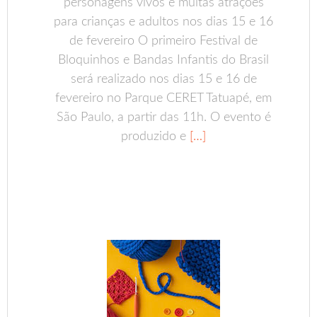
personagens vivos e muitas atrações
para crianças e adultos nos dias 15 e 16
de fevereiro O primeiro Festival de
Bloquinhos e Bandas Infantis do Brasil
será realizado nos dias 15 e 16 de
fevereiro no Parque CERET Tatuapé, em
São Paulo, a partir das 11h. O evento é
produzido e
[…]