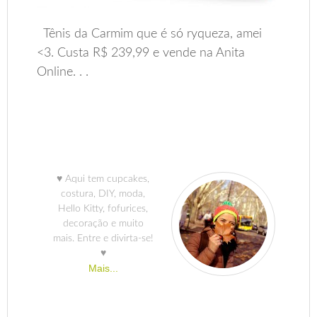
Tênis da Carmim que é só ryqueza, amei
<3. Custa R$ 239,99 e vende na Anita
Online. . .
♥ Aqui tem cupcakes,
costura, DIY, moda,
Hello Kitty, fofurices,
decoração e muito
mais. Entre e divirta-se!
♥
Mais...