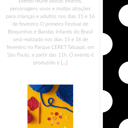
Evento reúne blocos infantis,
personagens vivos e muitas atrações
para crianças e adultos nos dias 15 e 16
de fevereiro O primeiro Festival de
Bloquinhos e Bandas Infantis do Brasil
será realizado nos dias 15 e 16 de
fevereiro no Parque CERET Tatuapé, em
São Paulo, a partir das 11h. O evento é
produzido e
[…]