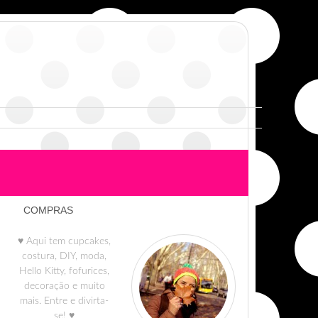
COMPRAS
♥ Aqui tem cupcakes,
costura, DIY, moda,
Hello Kitty, fofurices,
decoração e muito
mais. Entre e divirta-
se! ♥