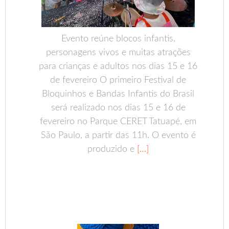
Evento reúne blocos infantis,
personagens vivos e muitas atrações
para crianças e adultos nos dias 15 e 16
de fevereiro O primeiro Festival de
Bloquinhos e Bandas Infantis do Brasil
será realizado nos dias 15 e 16 de
fevereiro no Parque CERET Tatuapé, em
São Paulo, a partir das 11h. O evento é
produzido e
[…]