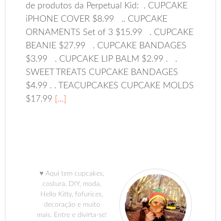
de produtos da Perpetual Kid: . CUPCAKE
iPHONE COVER $8.99 .. CUPCAKE
ORNAMENTS Set of 3 $15.99 . CUPCAKE
BEANIE $27.99 . CUPCAKE BANDAGES
$3.99 . CUPCAKE LIP BALM $2.99 . .
SWEET TREATS CUPCAKE BANDAGES
$4.99 . . TEACUPCAKES CUPCAKE MOLDS
$17.99
[…]
♥ Aqui tem cupcakes,
costura, DIY, moda,
Hello Kitty, fofurices,
decoração e muito
mais. Entre e divirta-se!