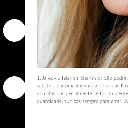
1. Já ouviu falar em charmsie? São pedrin
cabelo e dar uma iluminada no visual. É
no cabelo, especialmente se for um pent
quantidade, sutileza sempre para errar! 