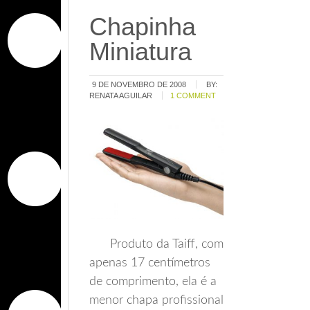
Chapinha
Miniatura
9 DE NOVEMBRO DE 2008
BY:
RENATA AGUILAR
1 COMMENT
Produto da Taiff, com
apenas 17 centímetros
de comprimento, ela é a
menor chapa profissional