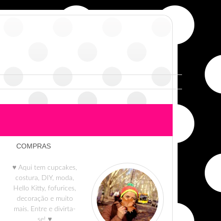
COMPRAS
♥ Aqui tem cupcakes,
costura, DIY, moda,
Hello Kitty, fofurices,
decoração e muito
mais. Entre e divirta-
se! ♥