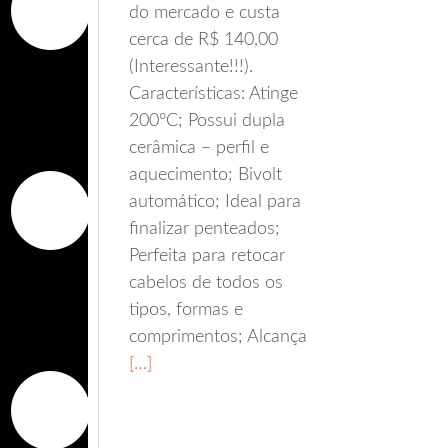
do mercado e custa
cerca de R$ 140,00
(Interessante!!!).
Características: Atinge
200°C; Possui dupla
cerâmica – perfil e
aquecimento; Bivolt
automático; Ideal para
finalizar penteados;
Perfeita para retocar
cabelos de todos os
tipos, formas e
comprimentos; Alcança
[…]