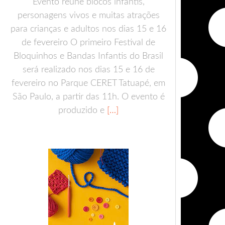
Evento reúne blocos infantis,
personagens vivos e muitas atrações
para crianças e adultos nos dias 15 e 16
de fevereiro O primeiro Festival de
Bloquinhos e Bandas Infantis do Brasil
será realizado nos dias 15 e 16 de
fevereiro no Parque CERET Tatuapé, em
São Paulo, a partir das 11h. O evento é
produzido e
[…]