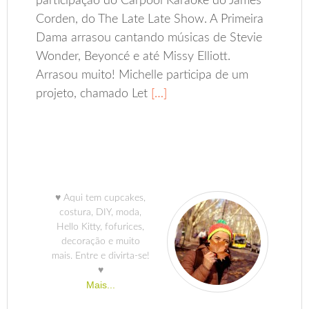
participação do Carpool Karaoke do James
Corden, do The Late Late Show. A Primeira
Dama arrasou cantando músicas de Stevie
Wonder, Beyoncé e até Missy Elliott.
Arrasou muito! Michelle participa de um
projeto, chamado Let
[…]
♥ Aqui tem cupcakes,
costura, DIY, moda,
Hello Kitty, fofurices,
decoração e muito
mais. Entre e divirta-se!
♥
Mais...