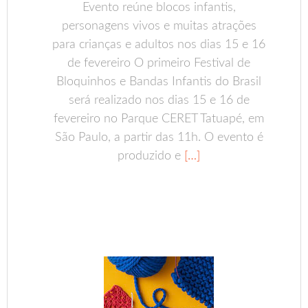
Evento reúne blocos infantis,
personagens vivos e muitas atrações
para crianças e adultos nos dias 15 e 16
de fevereiro O primeiro Festival de
Bloquinhos e Bandas Infantis do Brasil
será realizado nos dias 15 e 16 de
fevereiro no Parque CERET Tatuapé, em
São Paulo, a partir das 11h. O evento é
produzido e
[…]