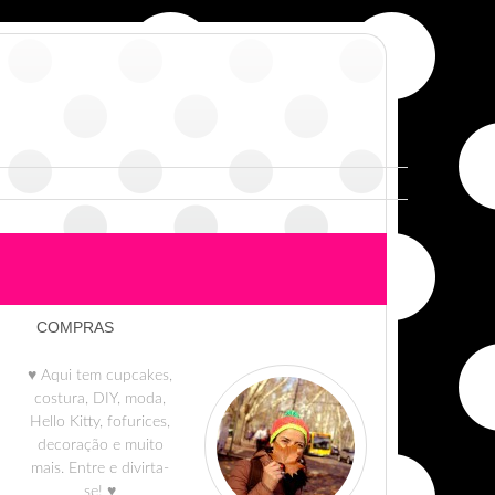
COMPRAS
♥ Aqui tem cupcakes,
costura, DIY, moda,
Hello Kitty, fofurices,
decoração e muito
mais. Entre e divirta-
se! ♥