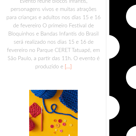
Evento reúne blocos infantis,
personagens vivos e muitas atrações
para crianças e adultos nos dias 15 e 16
de fevereiro O primeiro Festival de
Bloquinhos e Bandas Infantis do Brasil
será realizado nos dias 15 e 16 de
fevereiro no Parque CERET Tatuapé, em
São Paulo, a partir das 11h. O evento é
produzido e
[…]