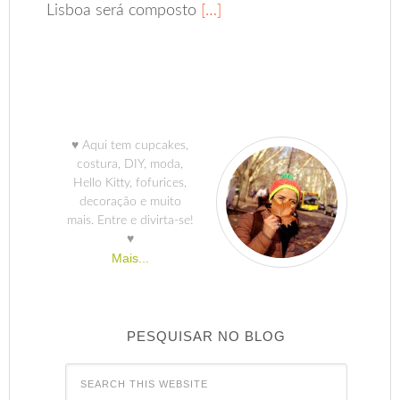
Lisboa será composto
[…]
♥ Aqui tem cupcakes,
costura, DIY, moda,
Hello Kitty, fofurices,
decoração e muito
mais. Entre e divirta-se!
♥
Mais...
PESQUISAR NO BLOG