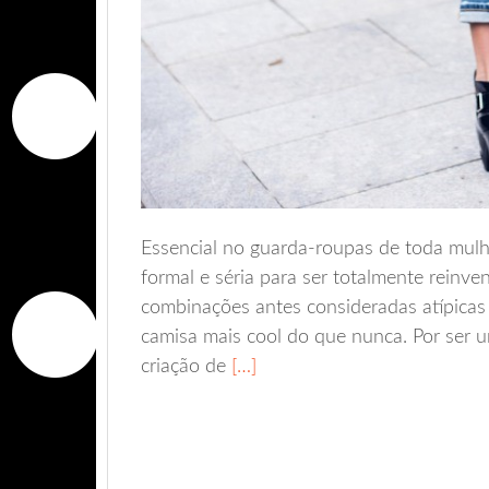
Essencial no guarda-roupas de toda mulh
formal e séria para ser totalmente reinv
combinações antes consideradas atípicas 
camisa mais cool do que nunca. Por ser u
criação de
[…]