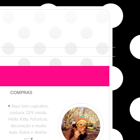
COMPRAS
♥ Aqui tem cupcakes,
costura, DIY, moda,
Hello Kitty, fofurices,
decoração e muito
mais. Entre e divirta-
se! ♥