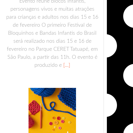
Evento reúne blocos infantis,
personagens vivos e muitas atrações
para crianças e adultos nos dias 15 e 16
de fevereiro O primeiro Festival de
Bloquinhos e Bandas Infantis do Brasil
será realizado nos dias 15 e 16 de
fevereiro no Parque CERET Tatuapé, em
São Paulo, a partir das 11h. O evento é
produzido e
[…]