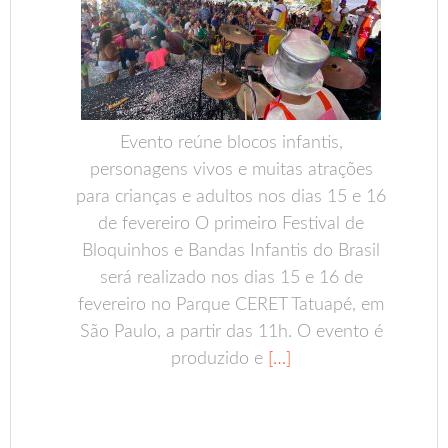
Evento reúne blocos infantis,
personagens vivos e muitas atrações
para crianças e adultos nos dias 15 e 16
de fevereiro O primeiro Festival de
Bloquinhos e Bandas Infantis do Brasil
será realizado nos dias 15 e 16 de
fevereiro no Parque CERET Tatuapé, em
São Paulo, a partir das 11h. O evento é
produzido e
[…]