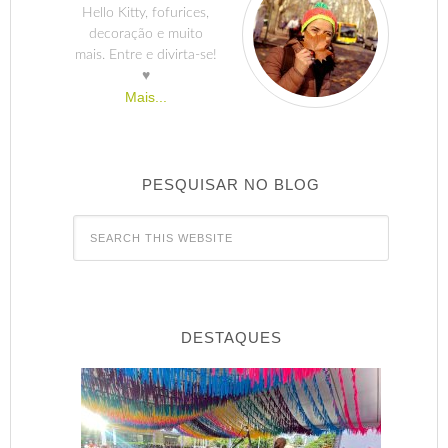
Hello Kitty, fofurices,
decoração e muito
mais. Entre e divirta-se!
♥
Mais...
PESQUISAR NO BLOG
DESTAQUES