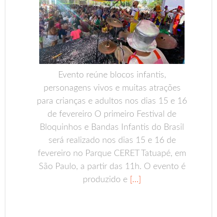
Evento reúne blocos infantis,
personagens vivos e muitas atrações
para crianças e adultos nos dias 15 e 16
de fevereiro O primeiro Festival de
Bloquinhos e Bandas Infantis do Brasil
será realizado nos dias 15 e 16 de
fevereiro no Parque CERET Tatuapé, em
São Paulo, a partir das 11h. O evento é
produzido e
[…]