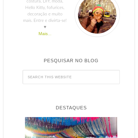
costura, DIY, moda,
Hello Kitty, fofurices,
decoração e muito
mais. Entre e divirta-se!
♥
Mais...
PESQUISAR NO BLOG
DESTAQUES