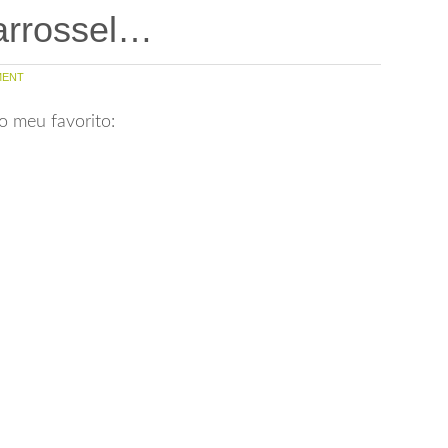
arrossel…
ENT
 o meu favorito: