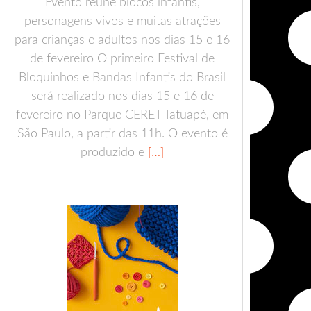
Evento reúne blocos infantis,
personagens vivos e muitas atrações
para crianças e adultos nos dias 15 e 16
de fevereiro O primeiro Festival de
Bloquinhos e Bandas Infantis do Brasil
será realizado nos dias 15 e 16 de
fevereiro no Parque CERET Tatuapé, em
São Paulo, a partir das 11h. O evento é
produzido e
[…]