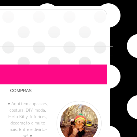
COMPRAS
♥ Aqui tem cupcakes,
costura, DIY, moda,
Hello Kitty, fofurices,
decoração e muito
mais. Entre e divirta-
se! ♥