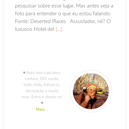
pesquisar sobre esse lugar. Mas antes veja a
foto para entender o que eu estou falando:
Fonte: Deserted Places Assustador, né? O
luxuoso Hotel del
[…]
♥ Aqui tem cupcakes,
costura, DIY, moda,
Hello Kitty, fofurices,
decoração e muito
mais. Entre e divirta-se!
♥
Mais...