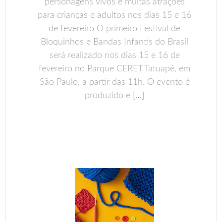
personagens vivos e muitas atrações
para crianças e adultos nos dias 15 e 16
de fevereiro O primeiro Festival de
Bloquinhos e Bandas Infantis do Brasil
será realizado nos dias 15 e 16 de
fevereiro no Parque CERET Tatuapé, em
São Paulo, a partir das 11h. O evento é
produzido e
[…]