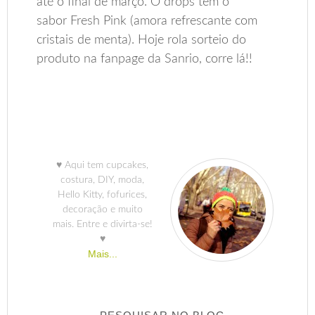
até o final de março. O drops tem o
sabor Fresh Pink (amora refrescante com
cristais de menta). Hoje rola sorteio do
produto na fanpage da Sanrio, corre lá!!
♥ Aqui tem cupcakes,
costura, DIY, moda,
Hello Kitty, fofurices,
decoração e muito
mais. Entre e divirta-se!
♥
Mais...