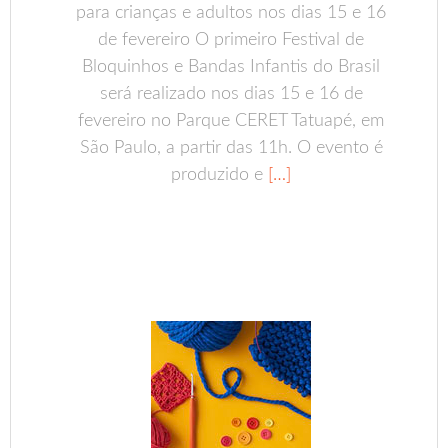
para crianças e adultos nos dias 15 e 16
de fevereiro O primeiro Festival de
Bloquinhos e Bandas Infantis do Brasil
será realizado nos dias 15 e 16 de
fevereiro no Parque CERET Tatuapé, em
São Paulo, a partir das 11h. O evento é
produzido e
[…]