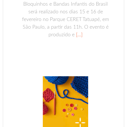
Bloquinhos e Bandas Infantis do Brasil
será realizado nos dias 15 e 16 de
fevereiro no Parque CERET Tatuapé, em
São Paulo, a partir das 11h. O evento é
produzido e
[…]