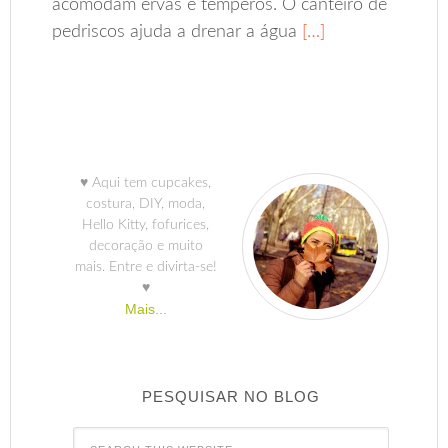
acomodam ervas e temperos. O canteiro de
pedriscos ajuda a drenar a água
[…]
♥ Aqui tem cupcakes,
costura, DIY, moda,
Hello Kitty, fofurices,
decoração e muito
mais. Entre e divirta-se!
♥
Mais...
PESQUISAR NO BLOG