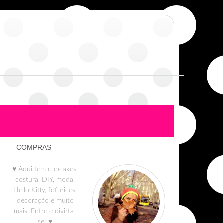
COMPRAS
♥ Aqui tem cupcakes,
costura, DIY, moda,
Hello Kitty, fofurices,
decoração e muito
mais. Entre e divirta-
se! ♥