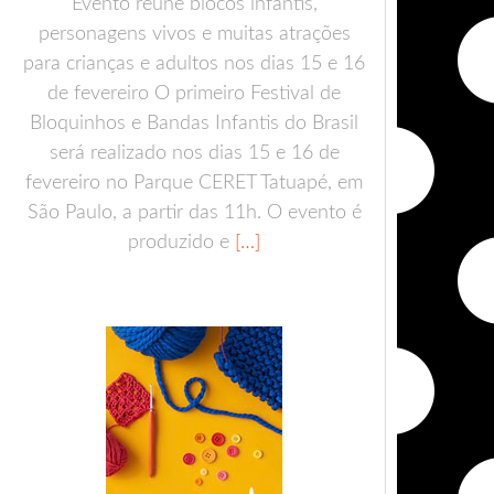
Evento reúne blocos infantis,
personagens vivos e muitas atrações
para crianças e adultos nos dias 15 e 16
de fevereiro O primeiro Festival de
Bloquinhos e Bandas Infantis do Brasil
será realizado nos dias 15 e 16 de
fevereiro no Parque CERET Tatuapé, em
São Paulo, a partir das 11h. O evento é
produzido e
[…]