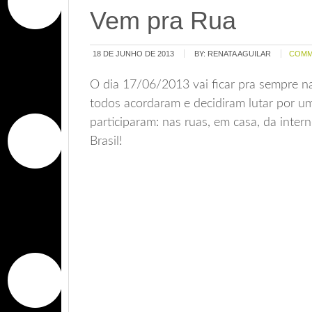
Vem pra Rua
18 DE JUNHO DE 2013
BY:
RENATA AGUILAR
COMM
O dia 17/06/2013 vai ficar pra sempre n
todos acordaram e decidiram lutar por u
participaram: nas ruas, em casa, da intern
Brasil!