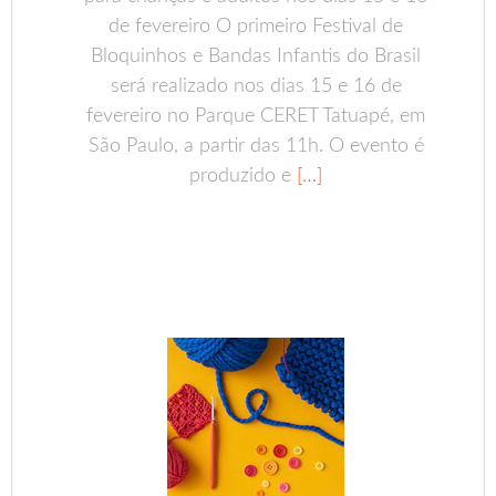
de fevereiro O primeiro Festival de
Bloquinhos e Bandas Infantis do Brasil
será realizado nos dias 15 e 16 de
fevereiro no Parque CERET Tatuapé, em
São Paulo, a partir das 11h. O evento é
produzido e
[…]