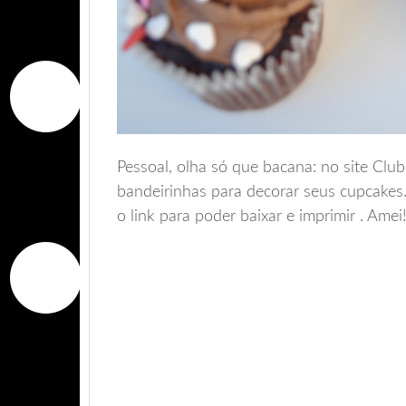
Pessoal, olha só que bacana: no site Club
bandeirinhas para decorar seus cupcakes. 
o link para poder baixar e imprimir . A