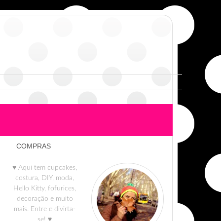
COMPRAS
♥ Aqui tem cupcakes,
costura, DIY, moda,
Hello Kitty, fofurices,
decoração e muito
mais. Entre e divirta-
se! ♥