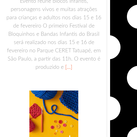
Evento reúne blocos infantis,
personagens vivos e muitas atrações
para crianças e adultos nos dias 15 e 16
de fevereiro O primeiro Festival de
Bloquinhos e Bandas Infantis do Brasil
será realizado nos dias 15 e 16 de
fevereiro no Parque CERET Tatuapé, em
São Paulo, a partir das 11h. O evento é
produzido e
[…]