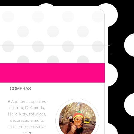
COMPRAS
♥ Aqui tem cupcakes,
costura, DIY, moda,
Hello Kitty, fofurices,
decoração e muito
mais. Entre e divirta-
se! ♥