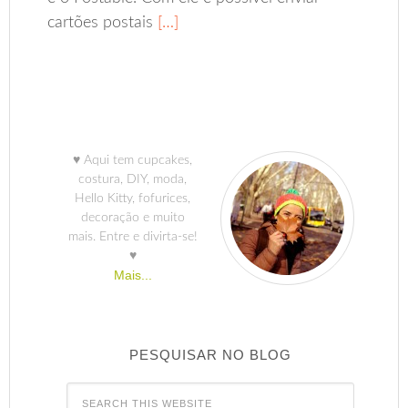
cartões postais
[…]
♥ Aqui tem cupcakes,
costura, DIY, moda,
Hello Kitty, fofurices,
decoração e muito
mais. Entre e divirta-se!
♥
Mais...
PESQUISAR NO BLOG