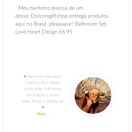
Meu banheiro precisa de um
desse. Dotcomgiftshop entrega produtos
aqui no Brasil, pleaaaase? Bathroom Set
Love Heart Design £6.95
♥ Aqui tem cupcakes,
costura, DIY, moda,
Hello Kitty, fofurices,
decoração e muito
mais. Entre e divirta-se!
♥
Mais...