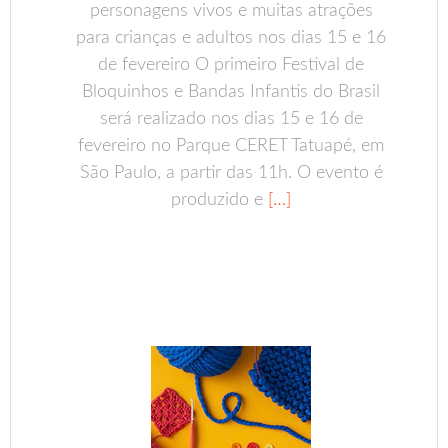
personagens vivos e muitas atrações
para crianças e adultos nos dias 15 e 16
de fevereiro O primeiro Festival de
Bloquinhos e Bandas Infantis do Brasil
será realizado nos dias 15 e 16 de
fevereiro no Parque CERET Tatuapé, em
São Paulo, a partir das 11h. O evento é
produzido e
[…]