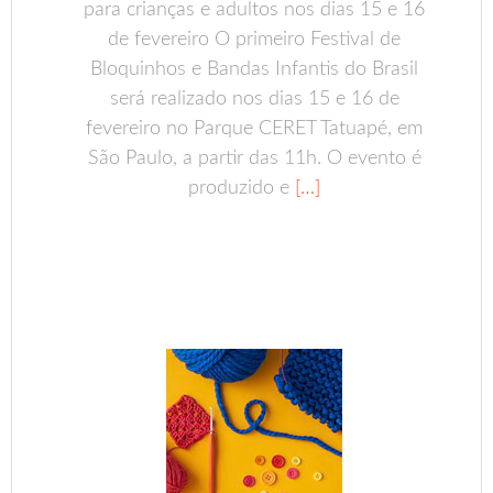
para crianças e adultos nos dias 15 e 16
de fevereiro O primeiro Festival de
Bloquinhos e Bandas Infantis do Brasil
será realizado nos dias 15 e 16 de
fevereiro no Parque CERET Tatuapé, em
São Paulo, a partir das 11h. O evento é
produzido e
[…]