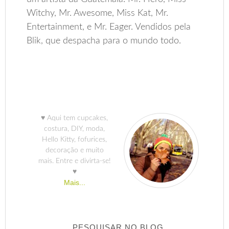
Witchy, Mr. Awesome, Miss Kat, Mr.
Entertainment, e Mr. Eager. Vendidos pela
Blik, que despacha para o mundo todo.
♥ Aqui tem cupcakes,
costura, DIY, moda,
Hello Kitty, fofurices,
decoração e muito
mais. Entre e divirta-se!
♥
Mais...
PESQUISAR NO BLOG