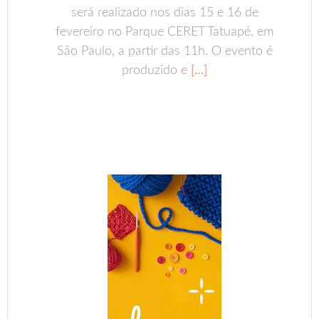
será realizado nos dias 15 e 16 de
fevereiro no Parque CERET Tatuapé, em
São Paulo, a partir das 11h. O evento é
produzido e
[…]