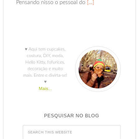
Pensando nisso o pessoal do
[…]
♥ Aqui tem cupcakes,
costura, DIY, moda,
Hello Kitty, fofurices,
decoração e muito
mais. Entre e divirta-se!
♥
Mais...
PESQUISAR NO BLOG