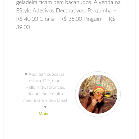
geladeira ficam bem bacanudos. À venda na
EStylo Adesivos Decorativos: Porquinha –
R$ 40,00 Girafa – R$ 35,00 Pingüim – R$
39,00
♥ Aqui tem cupcakes,
costura, DIY, moda,
Hello Kitty, fofurices,
decoração e muito
mais. Entre e divirta-se!
♥
Mais...