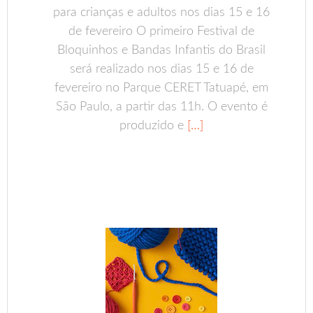
para crianças e adultos nos dias 15 e 16
de fevereiro O primeiro Festival de
Bloquinhos e Bandas Infantis do Brasil
será realizado nos dias 15 e 16 de
fevereiro no Parque CERET Tatuapé, em
São Paulo, a partir das 11h. O evento é
produzido e
[…]