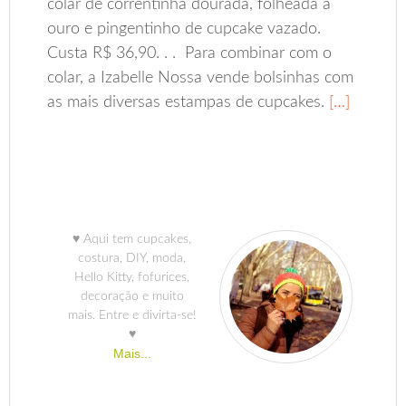
colar de correntinha dourada, folheada a
ouro e pingentinho de cupcake vazado.
Custa R$ 36,90. . . Para combinar com o
colar, a Izabelle Nossa vende bolsinhas com
as mais diversas estampas de cupcakes.
[…]
♥ Aqui tem cupcakes,
costura, DIY, moda,
Hello Kitty, fofurices,
decoração e muito
mais. Entre e divirta-se!
♥
Mais...