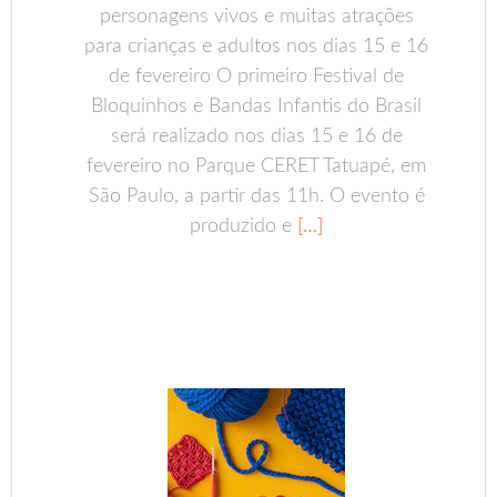
personagens vivos e muitas atrações
para crianças e adultos nos dias 15 e 16
de fevereiro O primeiro Festival de
Bloquinhos e Bandas Infantis do Brasil
será realizado nos dias 15 e 16 de
fevereiro no Parque CERET Tatuapé, em
São Paulo, a partir das 11h. O evento é
produzido e
[…]