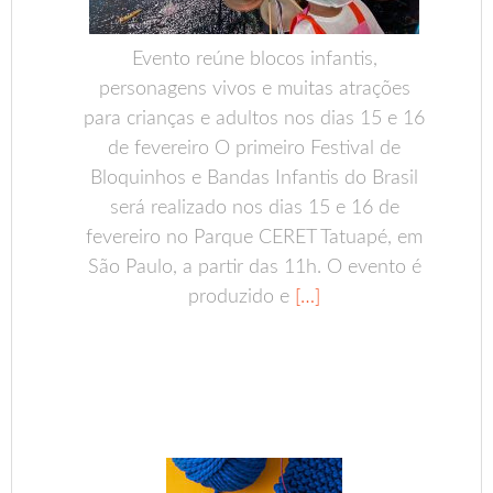
Evento reúne blocos infantis,
personagens vivos e muitas atrações
para crianças e adultos nos dias 15 e 16
de fevereiro O primeiro Festival de
Bloquinhos e Bandas Infantis do Brasil
será realizado nos dias 15 e 16 de
fevereiro no Parque CERET Tatuapé, em
São Paulo, a partir das 11h. O evento é
produzido e
[…]