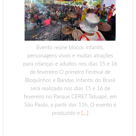
Evento reúne blocos infantis,
personagens vivos e muitas atrações
para crianças e adultos nos dias 15 e 16
de fevereiro O primeiro Festival de
Bloquinhos e Bandas Infantis do Brasil
será realizado nos dias 15 e 16 de
fevereiro no Parque CERET Tatuapé, em
São Paulo, a partir das 11h. O evento é
produzido e
[…]