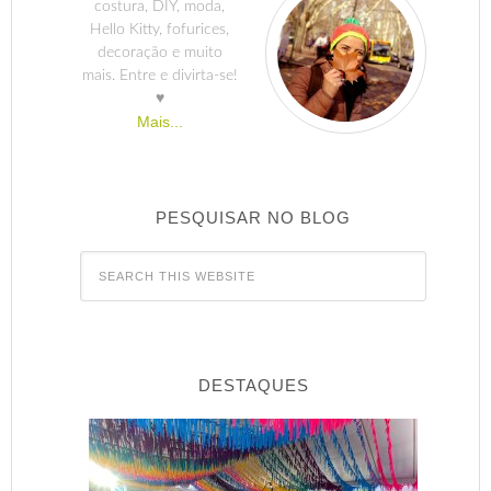
costura, DIY, moda,
Hello Kitty, fofurices,
decoração e muito
mais. Entre e divirta-se!
♥
Mais...
PESQUISAR NO BLOG
DESTAQUES