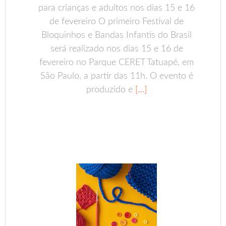
para crianças e adultos nos dias 15 e 16
de fevereiro O primeiro Festival de
Bloquinhos e Bandas Infantis do Brasil
será realizado nos dias 15 e 16 de
fevereiro no Parque CERET Tatuapé, em
São Paulo, a partir das 11h. O evento é
produzido e
[…]