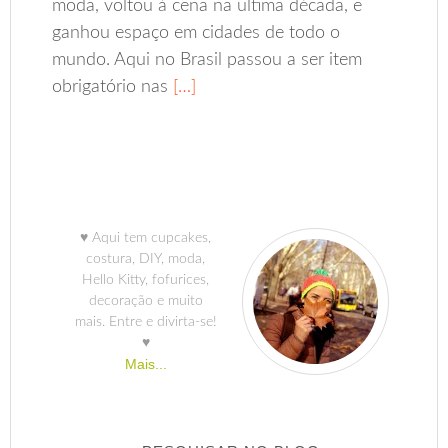
moda, voltou à cena na ultima década, e
ganhou espaço em cidades de todo o
mundo. Aqui no Brasil passou a ser item
obrigatório nas
[…]
♥ Aqui tem cupcakes,
costura, DIY, moda,
Hello Kitty, fofurices,
decoração e muito
mais. Entre e divirta-se!
♥
Mais...