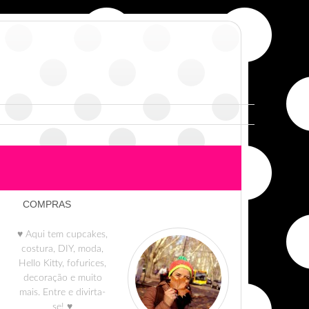
COMPRAS
♥ Aqui tem cupcakes,
costura, DIY, moda,
Hello Kitty, fofurices,
decoração e muito
mais. Entre e divirta-
se! ♥