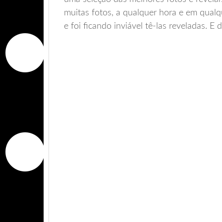
muitas fotos, a qualquer hora e em qualq
e foi ficando inviável tê-las reveladas. E 