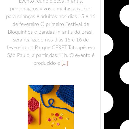
Evento reúne blocos infantis,
personagens vivos e muitas atrações
para crianças e adultos nos dias 15 e 16
de fevereiro O primeiro Festival de
Bloquinhos e Bandas Infantis do Brasil
será realizado nos dias 15 e 16 de
fevereiro no Parque CERET Tatuapé, em
São Paulo, a partir das 11h. O evento é
produzido e
[…]