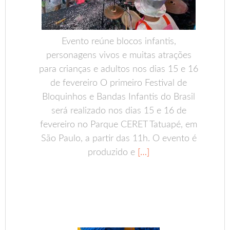
Evento reúne blocos infantis,
personagens vivos e muitas atrações
para crianças e adultos nos dias 15 e 16
de fevereiro O primeiro Festival de
Bloquinhos e Bandas Infantis do Brasil
será realizado nos dias 15 e 16 de
fevereiro no Parque CERET Tatuapé, em
São Paulo, a partir das 11h. O evento é
produzido e
[…]