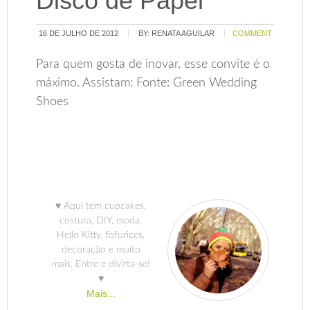
Disco de Papel
16 DE JULHO DE 2012
BY:
RENATA AGUILAR
COMMENT
Para quem gosta de inovar, esse convite é o
máximo. Assistam: Fonte: Green Wedding
Shoes
♥ Aqui tem cupcakes,
costura, DIY, moda,
Hello Kitty, fofurices,
decoração e muito
mais. Entre e divirta-se!
♥
Mais...