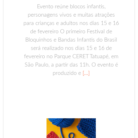
Evento reúne blocos infantis,
personagens vivos e muitas atrações
para crianças e adultos nos dias 15 e 16
de fevereiro O primeiro Festival de
Bloquinhos e Bandas Infantis do Brasil
será realizado nos dias 15 e 16 de
fevereiro no Parque CERET Tatuapé, em
São Paulo, a partir das 11h. O evento é
produzido e
[…]