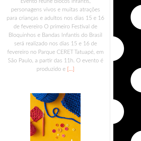
Evento reúne blocos infantis,
personagens vivos e muitas atrações
para crianças e adultos nos dias 15 e 16
de fevereiro O primeiro Festival de
Bloquinhos e Bandas Infantis do Brasil
será realizado nos dias 15 e 16 de
fevereiro no Parque CERET Tatuapé, em
São Paulo, a partir das 11h. O evento é
produzido e
[…]