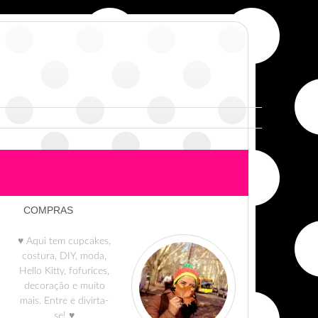
COMPRAS
♥ Aqui tem cupcakes,
costura, DIY, moda,
Hello Kitty, fofurices,
decoração e muito
mais. Entre e divirta-
se! ♥