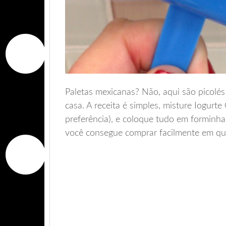
Paletas mexicanas? Não, aqui são picolés
casa. A receita é simples, misture Iogur
preferência), e coloque tudo em forminha
você consegue comprar facilmente em qual