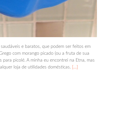
 saudáveis e baratos, que podem ser feitos em
te Grego com morango picado (ou a fruta de sua
s para picolé. A minha eu encontrei na Etna, mas
quer loja de utilidades domésticas.
[…]