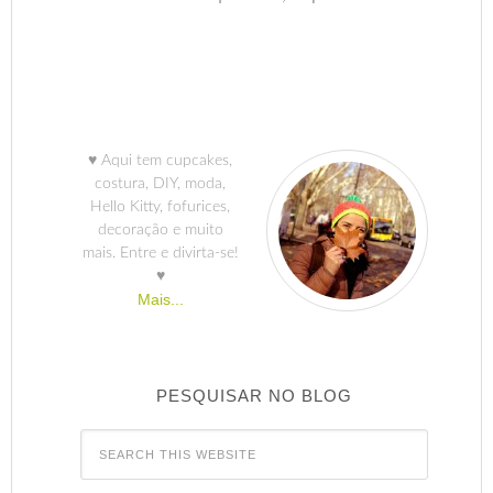
♥ Aqui tem cupcakes,
costura, DIY, moda,
Hello Kitty, fofurices,
decoração e muito
mais. Entre e divirta-se!
♥
Mais...
PESQUISAR NO BLOG