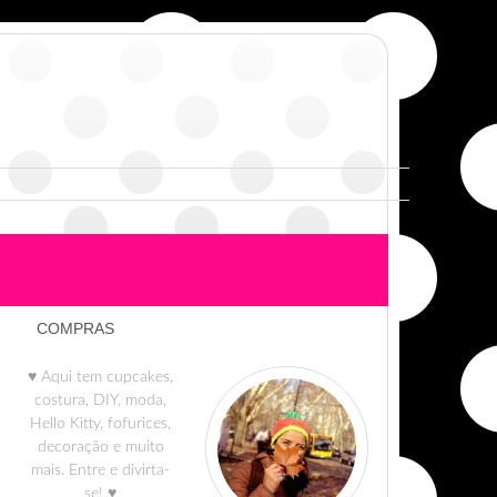
COMPRAS
♥ Aqui tem cupcakes,
costura, DIY, moda,
Hello Kitty, fofurices,
decoração e muito
mais. Entre e divirta-
se! ♥