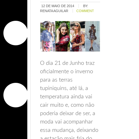
12 DE MAIO DE 2014
BY:
RENATA AGUILAR
COMMENT
O dia 21 de Junho traz
oficialmente o inverno
para as terras
tupiniquins, até lá, a
temperatura ainda vai
cair muito e, como não
poderia deixar de ser, a
moda vai acompanhar
essa mudança, deixando
a estação mais fria do