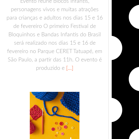
Evento reúne blocos infantis,
personagens vivos e muitas atrações
para crianças e adultos nos dias 15 e 16
de fevereiro O primeiro Festival de
Bloquinhos e Bandas Infantis do Brasil
será realizado nos dias 15 e 16 de
fevereiro no Parque CERET Tatuapé, em
São Paulo, a partir das 11h. O evento é
produzido e
[…]