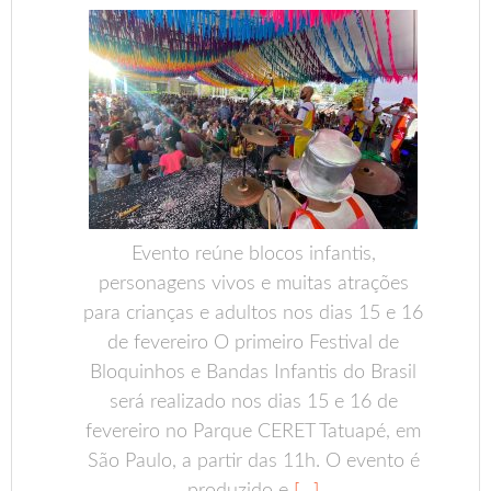
Evento reúne blocos infantis,
personagens vivos e muitas atrações
para crianças e adultos nos dias 15 e 16
de fevereiro O primeiro Festival de
Bloquinhos e Bandas Infantis do Brasil
será realizado nos dias 15 e 16 de
fevereiro no Parque CERET Tatuapé, em
São Paulo, a partir das 11h. O evento é