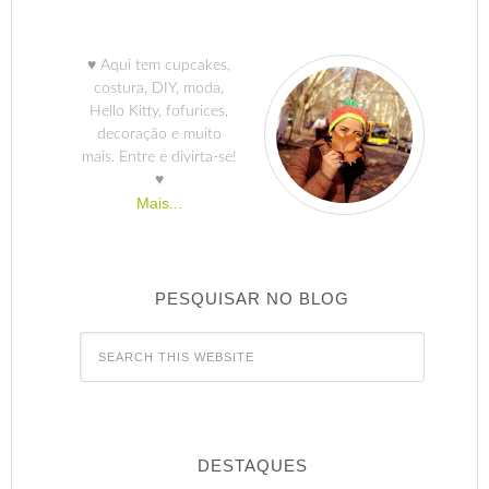
♥ Aqui tem cupcakes,
costura, DIY, moda,
Hello Kitty, fofurices,
decoração e muito
mais. Entre e divirta-se!
♥
Mais...
PESQUISAR NO BLOG
DESTAQUES