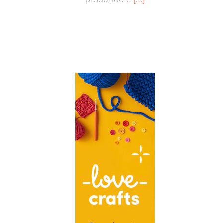
produzido e
[…]