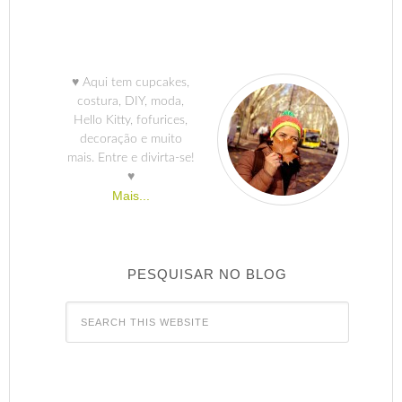
♥ Aqui tem cupcakes,
costura, DIY, moda,
Hello Kitty, fofurices,
decoração e muito
mais. Entre e divirta-se!
♥
Mais...
PESQUISAR NO BLOG