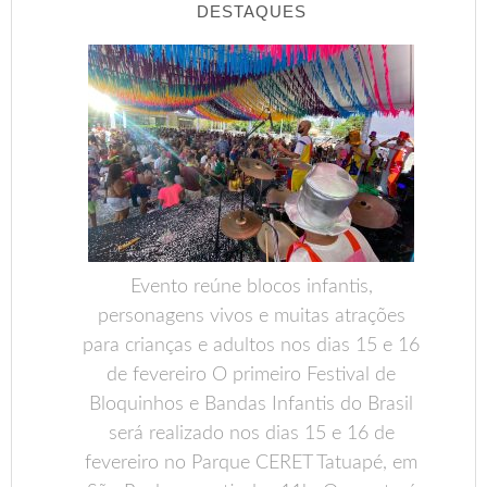
DESTAQUES
Evento reúne blocos infantis,
personagens vivos e muitas atrações
para crianças e adultos nos dias 15 e 16
de fevereiro O primeiro Festival de
Bloquinhos e Bandas Infantis do Brasil
será realizado nos dias 15 e 16 de
fevereiro no Parque CERET Tatuapé, em