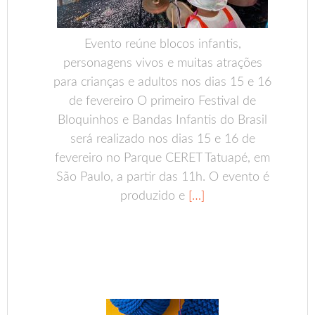
Evento reúne blocos infantis,
personagens vivos e muitas atrações
para crianças e adultos nos dias 15 e 16
de fevereiro O primeiro Festival de
Bloquinhos e Bandas Infantis do Brasil
será realizado nos dias 15 e 16 de
fevereiro no Parque CERET Tatuapé, em
São Paulo, a partir das 11h. O evento é
produzido e
[…]