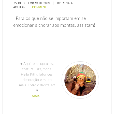
27 DE SETEMBRO DE 2009
BY:
RENATA
AGUILAR
COMMENT
Para os que não se importam em se
emocionar e chorar aos montes, assistam! .
♥ Aqui tem cupcakes,
costura, DIY, moda,
Hello Kitty, fofurices,
decoração e muito
mais. Entre e divirta-se!
♥
Mais...