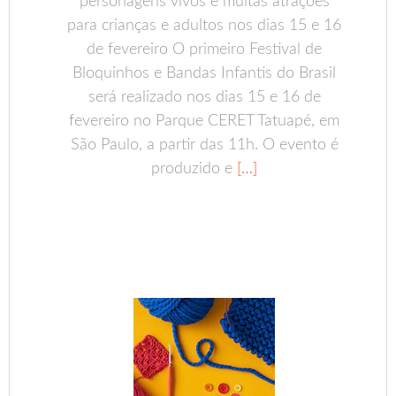
personagens vivos e muitas atrações
para crianças e adultos nos dias 15 e 16
de fevereiro O primeiro Festival de
Bloquinhos e Bandas Infantis do Brasil
será realizado nos dias 15 e 16 de
fevereiro no Parque CERET Tatuapé, em
São Paulo, a partir das 11h. O evento é
produzido e
[…]